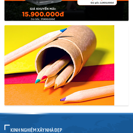
KINH NGHIỆM XÂY NHÀ ĐẸP