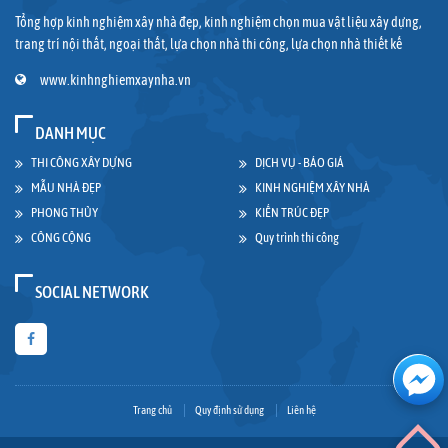
Tổng hợp kinh nghiệm xây nhà đẹp, kinh nghiệm chọn mua vật liệu xây dựng,
trang trí nội thất, ngoại thất, lựa chọn nhà thi công, lựa chọn nhà thiết kế
www.kinhnghiemxaynha.vn
DANH MỤC
THI CÔNG XÂY DỰNG
DỊCH VỤ - BÁO GIÁ
MẪU NHÀ ĐẸP
KINH NGHIỆM XÂY NHÀ
PHONG THỦY
KIẾN TRÚC ĐẸP
CÔNG CỘNG
Quy trình thi công
SOCIAL NETWORK
Trang chủ
Quy định sử dụng
Liên hệ