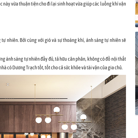
c này vừa thuận tiện cho đi lại sinh hoạt vừa giúp các luồng khí vận
tự nhiên. Bởi cùng với gió và sự thoáng khí, ánh sáng tự nhiên sẽ
ợng ánh sáng tự nhiên đầy đủ, tả hữu cân phân, không có đồ nội thất
nhà có Dương Trạch tốt, tốt cho cả sức khỏe và tài vận của gia chủ.