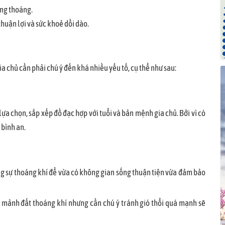
ông thoáng.
huận lợi và sức khoẻ dồi dào.
ia chủ cần phải chú ý đến khá nhiều yếu tố, cụ thể như sau:
ựa chọn, sắp xếp đồ đạc hợp với tuổi và bản mệnh gia chủ. Bởi vì có
 bình an.
ng sự thoáng khí để vừa có không gian sống thuận tiện vừa đảm bảo
mảnh đất thoáng khí nhưng cần chú ý tránh gió thổi quá mạnh sẽ